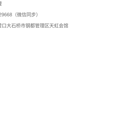
理
329668（微信同步）
营口大石桥市钢都管理区天虹会馆