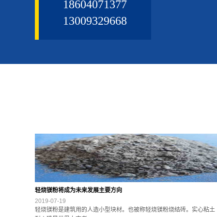
18604071377
13009329668
轻烧镁粉将成为未来发展主要方向
2019-07-19
轻烧镁粉是建筑用的人造小型块材。也被称轻烧镁粉烧结砖。实心粘土