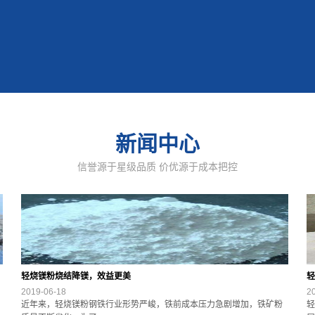
新闻中心
信誉源于星级品质 价优源于成本把控
轻烧镁粉烧结降镁，效益更美
轻
2019-06-18
2
近年来，轻烧镁粉钢铁行业形势严峻，铁前成本压力急剧增加，铁矿粉
轻