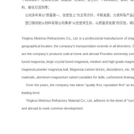
料、碳化引流剂等；
公司多年来以“质量第一、信誉至上”为主导方针，不断发展，力求所有产品
营口镁烁耐火材料有限公司秉承“以信誉求生存，以质量求发展”的宗旨，竭
Yingkou Meishuo Refractories Co., Ltd. is a professional manufacturer of sha
geographical location, the company's transportation extends in all directio
are the company's products sold at home and abroad Provides extremely conv
fused magnesia, large crystal fused magnesia, medium and high grade magne
magnesia powder magnesia ball, Magnesia carbon bricks, deoxidizers, etc. Mag
materials, aluminum-magnesium spinel castables for ladle, carbonized drainag
Over the years, the company has taken "quality first, reputation first" as its 
leading level.
Yingkou Meishuo Refractory Material Co., Ltd. adheres to the tenet of "surv
and abroad to seek common development.