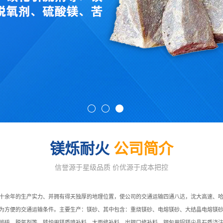
镁烁耐火
公司简介
信誉源于星级品质 价优源于成本把控
十余年的生产实力、并拥有得天独厚的地理位置，使公司的交通运输四通八达，沈大高速、
为方便的交通运输条件。主要生产：镁砂、其中包含：重烧镁砂、电熔镁砂、大结晶电熔镁
碳砖、脱氧剂等。转炉用镁质喷补料、大面修补料、出钢口修补料、钢包用铝镁尖晶石质浇