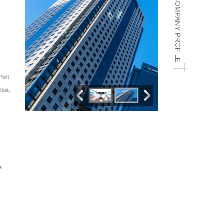
Port
sia,
e