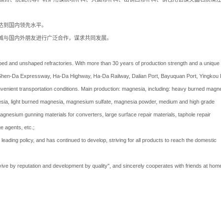
达到国内领先水平。
诚与国内外朋友进行广泛合作，谋求共同发展。
ped and unshaped refractories. With more than 30 years of production strength and a unique
ns. Shen-Da Expressway, Ha-Da Highway, Ha-Da Railway, Dalian Port, Bayuquan Port, Yingkou 
enient transportation conditions. Main production: magnesia, including: heavy burned magne
sia, light burned magnesia, magnesium sulfate, magnesia powder, medium and high grade
nesium gunning materials for converters, large surface repair materials, taphole repair
e agents, etc.;
leading policy, and has continued to develop, striving for all products to reach the domestic
ive by reputation and development by quality", and sincerely cooperates with friends at hom