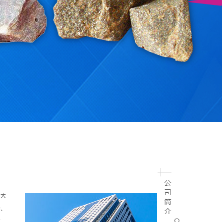
哈大
砂、
注