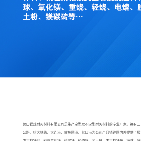
营口镁烁耐火材料有限公司是生产定型及不定型耐火材料的专业厂家。拥有三
公路、哈大铁路、大连港、鲅鱼圈港、营口港为公司产品销往国内外提供了极
中高档镁砂、轻烧氧化镁、硫酸镁、轻烧粉
、
苦土粉、中高档镁粉
、
镁球、镁