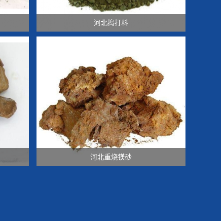
河北捣打料
河北重烧镁砂