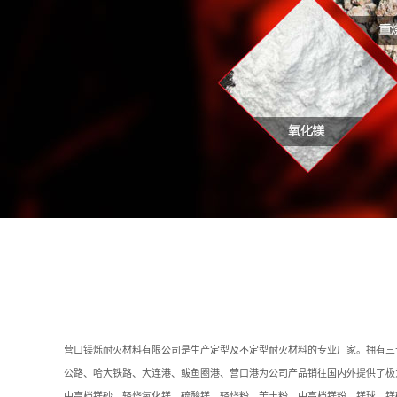
营口镁烁耐火材料有限公司是生产定型及不定型耐火材料的专业厂家。拥有三
公路、哈大铁路、大连港、鲅鱼圈港、营口港为公司产品销往国内外提供了极
中高档镁砂、轻烧氧化镁、硫酸镁、轻烧粉
、
苦土粉、中高档镁粉
、
镁球、镁