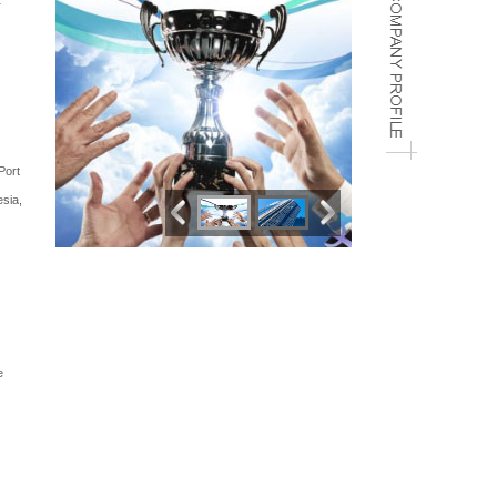
Port
sia,
e