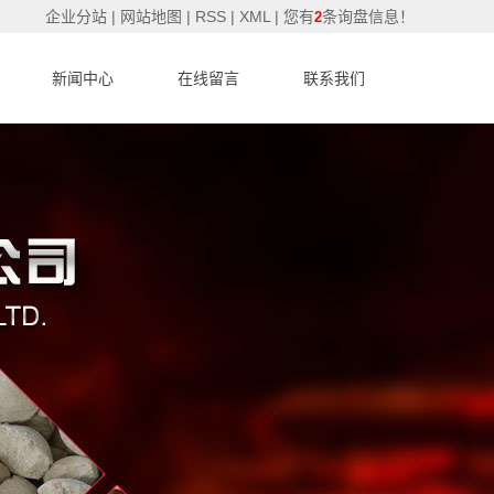
企业分站
|
网站地图
|
RSS
|
XML
|
您有
条询盘信息！
2
新闻中心
在线留言
联系我们