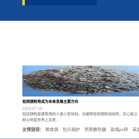
轻烧镁粉将成为未来发展主要方向
2019-07-19
轻烧镁粉是建筑用的人造小型块材。也被称轻烧镁粉烧结砖。实心粘土
耐火砖是世界上古老...
友情链接：
粮食袋
包头锅炉
热管散热器
盐城pc砖
采