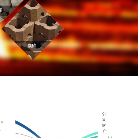
哈大
砂、
注