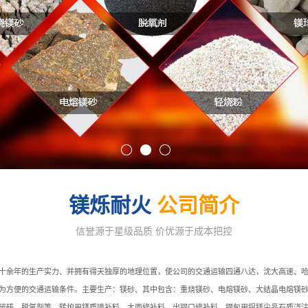
镁烁耐火
公司简介
信誉源于星级品质 价优源于成本把控
十余年的生产实力、并拥有得天独厚的地理位置，使公司的交通运输四通八达，沈大高速、
为方便的交通运输条件。主要生产：镁砂、其中包含：重烧镁砂、电熔镁砂、大结晶电熔镁
碳砖、脱氧剂等。转炉用镁质喷补料、大面修补料、出钢口修补料、钢包用铝镁尖晶石质浇