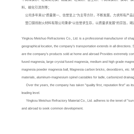
料、碳化引流剂等；
公司多年来以“质量第一、信誉至上”为主导方针，不断发展，力求所有产品
营口镁烁耐火材料有限公司秉承“以信誉求生存，以质量求发展”的宗旨，竭
Yingkou Meishuo Refractories Co., Ltd. is a professional manufacturer of sha
geographical location, the company's transportation extends in all directio
are the company's products sold at home and abroad Provides extremely conv
fused magnesia, large crystal fused magnesia, medium and high grade magne
magnesia powder magnesia ball, Magnesia carbon bricks, deoxidizers, etc. Mag
materials, aluminum-magnesium spinel castables for ladle, carbonized drainag
Over the years, the company has taken "quality first, reputation first" as its 
leading level.
Yingkou Meishuo Refractory Material Co., Ltd. adheres to the tenet of "surv
and abroad to seek common development.