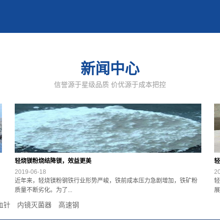
新闻中心
信誉源于星级品质 价优源于成本把控
轻烧镁粉烧结降镁，效益更美
轻
2019-06-18
2
近年来，轻烧镁粉钢铁行业形势严峻，铁前成本压力急剧增加，铁矿粉
轻
质量不断劣化。为了...
展
血针
内镜灭菌器
高速钢