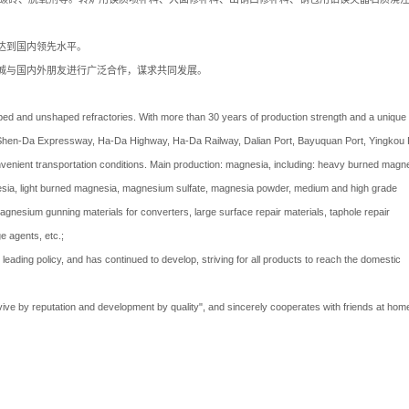
达到国内领先水平。
诚与国内外朋友进行广泛合作，谋求共同发展。
ped and unshaped refractories. With more than 30 years of production strength and a unique
ns. Shen-Da Expressway, Ha-Da Highway, Ha-Da Railway, Dalian Port, Bayuquan Port, Yingkou 
enient transportation conditions. Main production: magnesia, including: heavy burned magne
sia, light burned magnesia, magnesium sulfate, magnesia powder, medium and high grade
nesium gunning materials for converters, large surface repair materials, taphole repair
e agents, etc.;
leading policy, and has continued to develop, striving for all products to reach the domestic
ive by reputation and development by quality", and sincerely cooperates with friends at hom