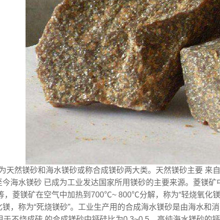
为天然镁砂和海水镁砂或称合成镁砂两大类。天然镁砂主要 来
今海水镁砂 已成为工业发达国家所用镁砂的主要来源。菱镁矿中Mg
分等，菱镁矿在空气中加热到700℃~ 800℃分解，称为“轻烧氧
镁，称为“死烧镁砂”。工业生产用的合成海水镁砂是由海水和消化
用于不烧成砖 的合成镁砂中钙硅比为0.3~0.5，高纯海水镁砂的