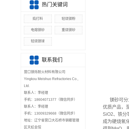
热门关键词
捣打料
轻烧镁粉
电熔镁砂
重烧镁砂
轻烧镁球
联系我们
营口镁烁耐火材料有限公司
Yingkou Meishuo Refractories Co.,
Ltd.
联系人：李经理
镁砂可分
手机：18604071377（微信同步）
联系人：李经理
优质产品，至
手机：13009329668（微信同步）
SiO2、铁
地址：辽宁省营口大石桥市钢都管理
成为硬烧氧化
区天虹会馆
得到MgO，