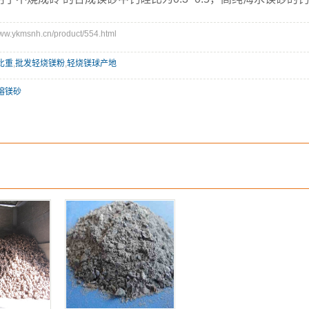
.ykmsnh.cn/product/554.html
比重
,
批发轻烧镁粉
,
轻烧镁球产地
熔镁砂