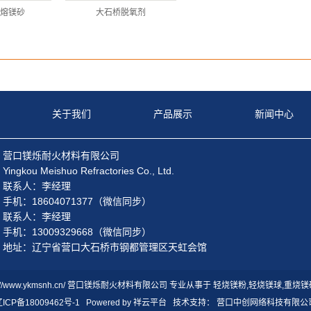
熔镁砂
大石桥脱氧剂
关于我们
产品展示
新闻中心
营口镁烁耐火材料有限公司
Yingkou Meishuo Refractories Co., Ltd.
联系人：李经理
手机：18604071377（微信同步）
联系人：李经理
手机：13009329668（微信同步）
地址：辽宁省营口大石桥市钢都管理区天虹会馆
http://www.ykmsnh.cn/ 营口镁烁耐火材料有限公司 专业从事于
轻烧镁粉
,
轻烧镁球
,
重烧镁
ICP备18009462号-1
Powered by
祥云平台
技术支持：
营口中创网络科技有限公