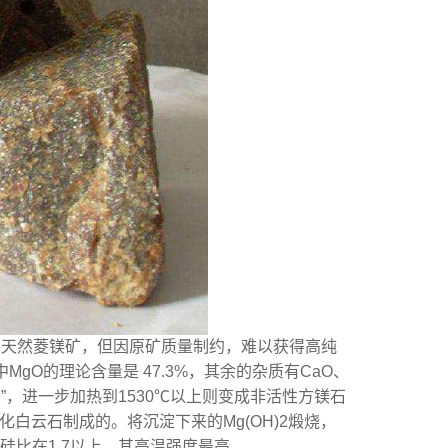
自天然菱镁矿，但因原矿质量制约，难以获得高纯
O的理论含量是 47.3%，其余的杂质有CaO、
化镁”，进一步加热到1530℃以上则变成非活性方镁石
白云石制成的。将沉淀下来的Mg(OH)2煅烧，
钙硅比在1.7以上，其高温强度最高。